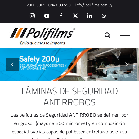
Saltar
2900 9909 | 094 899 590
|
info@polifilms.com.uy
al
Instagram
YouTube
Facebook
X
LinkedIn
WhatsApp
contenido
LÁMINAS DE SEGURIDAD
ANTIRROBOS
Las películas de Seguridad ANTIRROBO se definen por
su grosor (mayor a 300 micrones) y su composición
especial (varias capas de poliéster entrelazadas en su